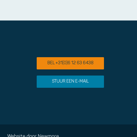
BEL +31(0)6 12 63 6438
STUUR EEN E-MAIL
Website door
Newmore