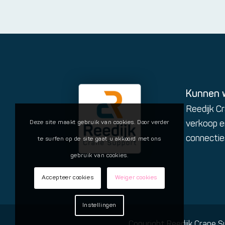
Kunnen w
Reedijk Cr
verkoop e
Deze site maakt gebruik van cookies. Door verder
connecties
te surfen op de site gaat u akkoord met ons
gebruik van cookies.
Accepteer cookies
Weiger cookies
Instellingen
Copyright Reedijk Crane S