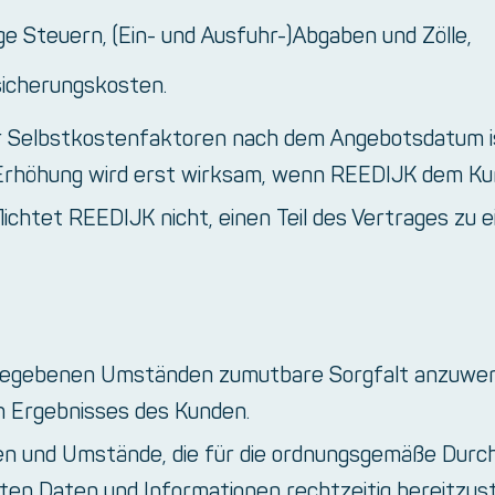
 Steuern, (Ein- und Ausfuhr-)Abgaben und Zölle,
sicherungskosten.
r Selbstkostenfaktoren nach dem Angebotsdatum is
rhöhung wird erst wirksam, wenn REEDIJK dem Kunde
chtet REEDIJK nicht, einen Teil des Vertrages zu 
n gegebenen Umständen zumutbare Sorgfalt anzuwend
n Ergebnisses des Kunden.
chen und Umstände, die für die ordnungsgemäße Dur
en Daten und Informationen rechtzeitig bereitzuste